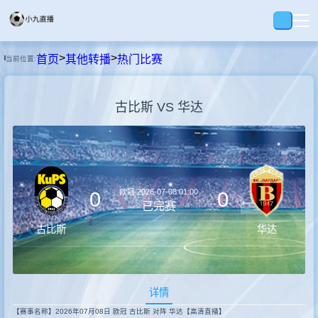
>
>
首页
其他转播
热门比赛
当前位置:
首页
古比斯 VS 华达
足球
篮球
欧冠
2026-07-08 01:00
0
0
录像
已完赛
古比斯
华达
影像
详情
资讯
【赛事名称】2026年07月08日 欧冠 古比斯 对阵 华达【高清直播】