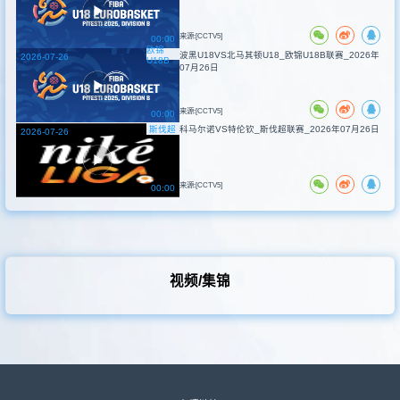
来源:[CCTV5]
00:00
欧锦
波黑U18VS北马其顿U18_欧锦U18B联赛_2026年
2026-07-26
U18B
07月26日
来源:[CCTV5]
00:00
斯伐超
科马尔诺VS特伦钦_斯伐超联赛_2026年07月26日
2026-07-26
来源:[CCTV5]
00:00
视频/集锦