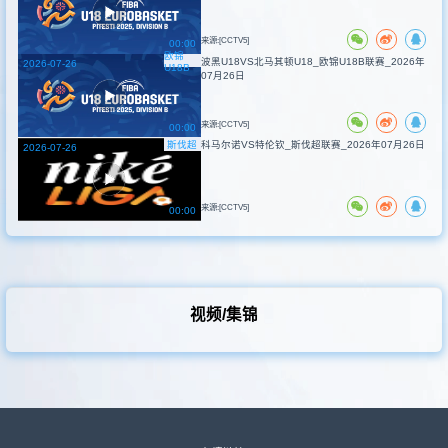
来源:[CCTV5]
00:00
欧锦
波黑U18VS北马其顿U18_欧锦U18B联赛_2026年
2026-07-26
U18B
07月26日
来源:[CCTV5]
00:00
斯伐超
科马尔诺VS特伦钦_斯伐超联赛_2026年07月26日
2026-07-26
来源:[CCTV5]
00:00
视频/集锦