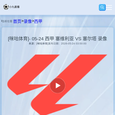
>
>
首页
录像
西甲
当前位置:
首页
[咪咕体育]- 05-24 西甲 塞维利亚 VS 塞尔塔 录像
足球
来源：[咪咕体育]
发布日期：2026-05-24 03:00:00
篮球
录像
影像
资讯