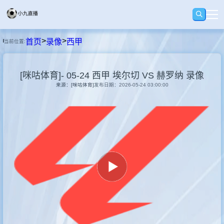
>
>
首页
录像
西甲
当前位置:
首页
[咪咕体育]- 05-24 西甲 埃尔切 VS 赫罗纳 录像
足球
来源：[咪咕体育]
发布日期：2026-05-24 03:00:00
篮球
录像
影像
资讯