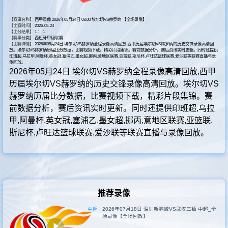
其他转播
【赛事名称】
西甲录像 2026年05月24日 03:00 埃尔切VS赫罗纳 【全场录像】
【比赛时间】
2026-05-24
【比分结果】
1 ： 1
【赛事分类】
西班牙甲级联赛
【比赛详情】
2026年05月24日 埃尔切VS赫罗纳全程录像高清回放,西甲历届埃尔切VS赫罗纳的历史交锋录像高清回
放。埃尔切VS赫罗纳历届比分数据，比赛视频下载，精彩片段集锦。赛前数据分析，赛后资讯实时更新。同时还提供
印班超,乌拉甲,阿曼杯,英女冠,塞浦乙,墨女超,挪丙,意地区联赛,亚篮联,斯尼杯,卢旺达篮球联赛,爱沙联等联赛直播与录
像回放。
2026年05月24日 埃尔切VS赫罗纳全程录像高清回放,西甲
历届埃尔切VS赫罗纳的历史交锋录像高清回放。埃尔切VS
赫罗纳历届比分数据，比赛视频下载，精彩片段集锦。赛
前数据分析，赛后资讯实时更新。同时还提供印班超,乌拉
甲,阿曼杯,英女冠,塞浦乙,墨女超,挪丙,意地区联赛,亚篮联,
斯尼杯,卢旺达篮球联赛,爱沙联等联赛直播与录像回放。
推荐录像
中超
2026年07月18日 深圳新鹏城VS武汉三镇 中超_全
场录像【全场回放】