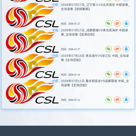
中超
2026年07月17日_辽宁铁人VS北京国安 中超录像_
全场录像【视频集锦】
时间：2026-07-17
中超
2026年07月17日_成都蓉城VS青岛西海岸 中超录
像_全场录像【高清回放】
时间：2026-07-17
中超
2026年07月14日 青岛海牛VS浙江队 中超_全场录
像【全场回放】
时间：2026-07-14
中超
2026年07月11日 重庆铜梁龙VS成都蓉城 中超_全
场录像【全场回放】
时间：2026-07-11