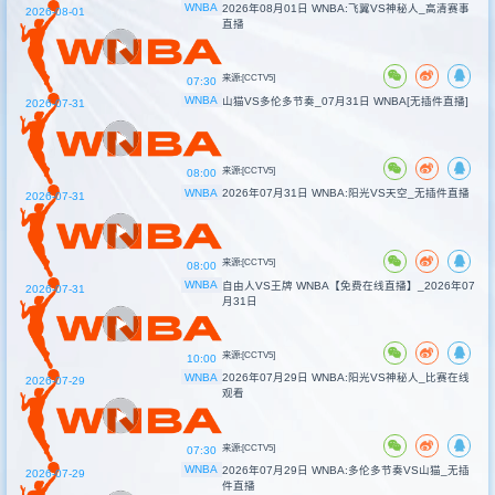
WNBA
2026年08月01日 WNBA:飞翼VS神秘人_高清赛事
2026-08-01
直播
来源:[CCTV5]
07:30
WNBA
山猫VS多伦多节奏_07月31日 WNBA[无插件直播]
2026-07-31
来源:[CCTV5]
08:00
WNBA
2026年07月31日 WNBA:阳光VS天空_无插件直播
2026-07-31
来源:[CCTV5]
08:00
WNBA
自由人VS王牌 WNBA【免费在线直播】_2026年07
2026-07-31
月31日
来源:[CCTV5]
10:00
WNBA
2026年07月29日 WNBA:阳光VS神秘人_比赛在线
2026-07-29
观看
来源:[CCTV5]
07:30
WNBA
2026年07月29日 WNBA:多伦多节奏VS山猫_无插
2026-07-29
件直播