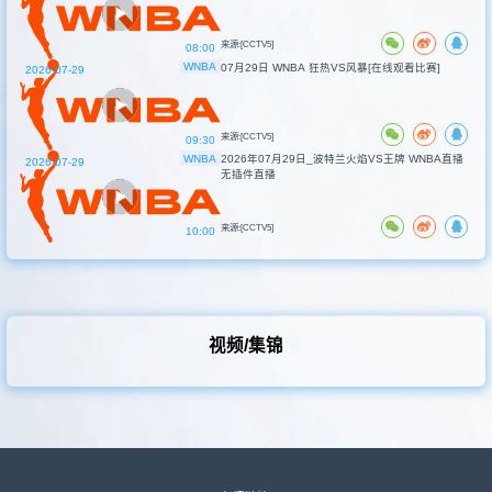
来源:[CCTV5]
08:00
WNBA
07月29日 WNBA 狂热VS风暴[在线观看比赛]
2026-07-29
来源:[CCTV5]
09:30
WNBA
2026年07月29日_波特兰火焰VS王牌 WNBA直播
2026-07-29
无插件直播
来源:[CCTV5]
10:00
视频/集锦