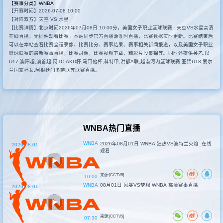
【赛事分类】
WNBA
【开赛时间】2026-07-08 10:00
其他转播
【对阵双方】天空 VS 水星
【比赛详情】北京时间2026年07月08日 10:00分，美国女子职业篮球联赛 : 天空VS水星高清
在线直播，无插件观看比赛。本站同步官方直播源准时直播，比赛数据实时更新。比赛结束后
可以在本站查看比赛全程录像、比赛比分、赛事结果、赛事相关新闻报道，以及美国女子职业
篮球联赛的最新赛事直播，比赛录像，比赛视频下载，精彩片段集锦等。同时还提供英乙,以
U17,澳阳超,澳首超,阿TC,AKD杯,马耳他杯,科特甲,洪都A联,越南河内篮球联赛,亚锦U18,爱尔
兰国家杯女,阿根廷门多萨联等联赛直播。
WNBA热门直播
WNBA
2026年08月01日 WNBA:狂热VS波特兰火焰_在线
2026-08-01
观看
来源:[CCTV5]
10:00
WNBA
08月01日 风暴VS梦想 WNBA 高清赛事直播
2026-08-01
来源:[CCTV5]
07:30