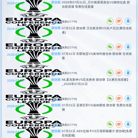
欧协联
2026年07月31日_贝尔格莱德游击VS施特拉森 欧
2026-07-31
协联直播 免费在线直播
来源:[CCTV5]
02:15
欧协联
07月31日 欧协联 艾拉斯克特VS克卢日[比赛在线观
2026-07-31
看]
来源:[CCTV5]
02:30
欧协联
07月31日 利耶帕亚VS奥地利维也纳 欧协联 在线观
2026-07-31
看
来源:[CCTV5]
02:30
欧协联
ML麦克斯林VS尼克希奇 欧协联【比赛在线观看】
2026-07-31
_2026年07月31日
来源:[CCTV5]
03:00
欧协联
07月31日 亚穆尼积VS迪纳摩城 欧协联 免费在线直
2026-07-31
播
来源:[CCTV5]
03:00
欧协联
07月31日 AEK拉纳卡VS贝塔耶路撒冷 欧协联[免费
2026-07-31
在线直播]