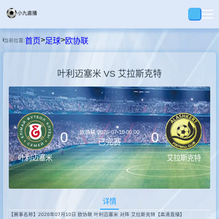
>
>
首页
足球
欧协联
当前位置:
首页
叶利迈塞米 VS 艾拉斯克特
足球
篮球
欧协联
2026-07-10 00:00
0
0
录像
已完赛
叶利迈塞米
艾拉斯克特
影像
详情
资讯
【赛事名称】2026年07月10日 欧协联 叶利迈塞米 对阵 艾拉斯克特【高清直播】