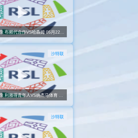
沙特联录像 布赖代合作VS哈森姆 05月22日全场录像
沙特联
1
沙特联录像 利雅得青年人VS纳杰马体育 05月21日全场录像
沙特联
7