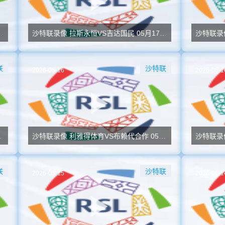
年人 05月18日全场录像
沙特联录像 拉斯永恒VS吉达国民 05月17日全场录像
联
沙特联
2026-05-16
2026-05-1
5月17日全场录像
沙特联录像 利雅得体育VS布赖代合作 05月16日全场录像
联
沙特联
2026-05-15
2026-05-1