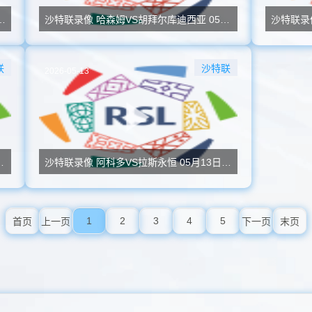
S达曼协作 05月15日全场录像
沙特联录像 哈森姆VS胡拜尔库迪西亚 05月15日全场录像
联
沙特联
2026-05-13
胜利 05月13日全场录像
沙特联录像 阿科多VS拉斯永恒 05月13日全场录像
1
2
3
4
5
首页
上一页
下一页
末页